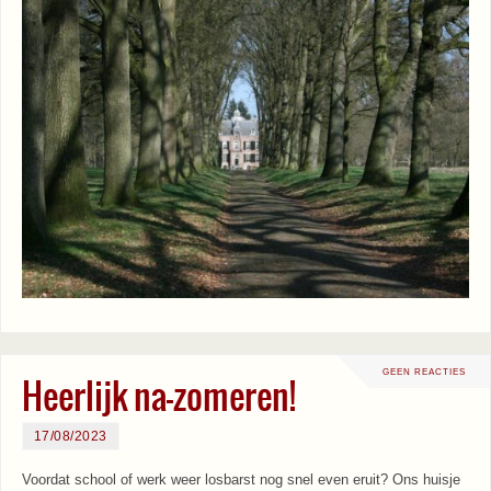
GEEN REACTIES
Heerlijk na-zomeren!
17/08/2023
Voordat school of werk weer losbarst nog snel even eruit? Ons huisje